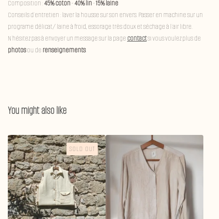
Composition :
45% coton
-
40% lin
-
15% laine
Conseils d'entretien : laver la housse sur son envers. Passer en machine sur un
programe délicat/ laine à froid, essorage très doux et séchage à l'air libre.
N'hésitez pas à envoyer un message sur la page
contact
si vous voulez plus de
photos
ou de
renseignements
.
You might also like
SOLD OUT