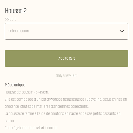
Housse 2
55,00
€
Add to cart
Only a few left!
Pièce unique
Housse de coussin 45x45cm.
EIle est composée d'un patchwork de tissus issus de l'upcycling, tissus chinés en
brocante, chutes de matières d'anciennes collections...
La housse se ferme à l'aide de boutons en nacre et de ses petits passants en
coton.
Elle a également un rabat internet.