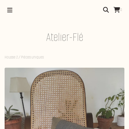
0
Atelier-Flé
Housse 2
/
Pièces uniques