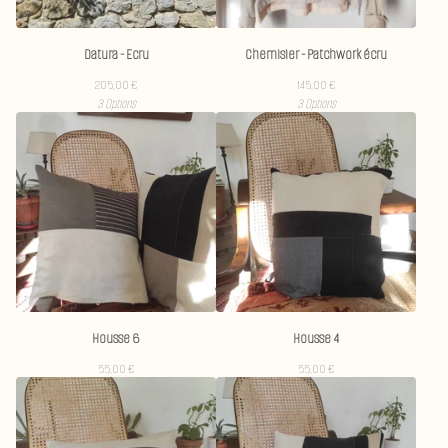
Datura - Ecru
Chemisier - Patchwork écru
205,00
€
145,00
€
3 Options
3 Options
Housse 6
Housse 4
55,00
€
55,00
€