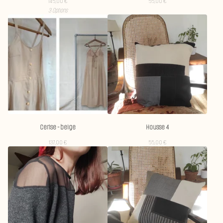
145,00
€
55,00
€
3 Options
Cerise - beige
Housse 4
137,00
€
55,00
€