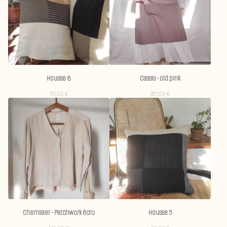
Housse 6
Cassis - old pink
55,00
€
185,00
€
Chemisier - Patchwork écru
Housse 5