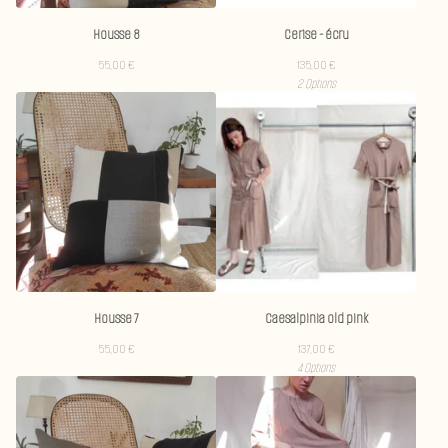
Housse 8
Cerise - écru
55,00
€
135,00
€
2 Options
Housse 7
Caesalpinia old pink
55,00
€
137,00
€
4 Options