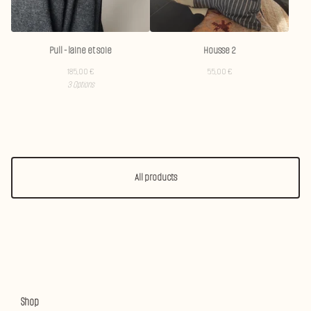
Pull - laine et soie
Housse 2
185,00
€
55,00
€
3 Options
All products
Shop