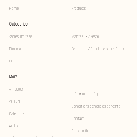
Home
Products
Categories
Séries limitées
Manteaux / Veste
Pièces uniques
Pantalons / Combinaison / Robe
Maison
Haut
More
À Propos
Informations légales
Valeurs
Conditions générales de vente
Calendrier
Contact
Archives
Back to site